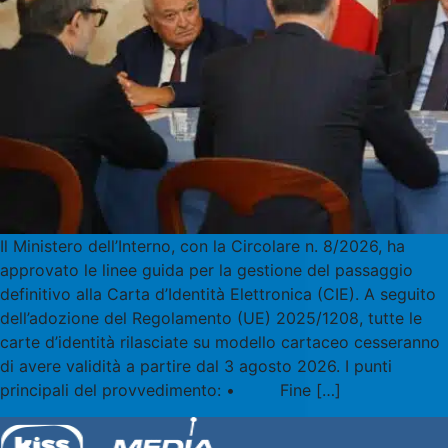
Il Ministero dell’Interno, con la Circolare n. 8/2026, ha
approvato le linee guida per la gestione del passaggio
definitivo alla Carta d’Identità Elettronica (CIE). A seguito
dell’adozione del Regolamento (UE) 2025/1208, tutte le
carte d’identità rilasciate su modello cartaceo cesseranno
di avere validità a partire dal 3 agosto 2026. I punti
principali del provvedimento: • Fine […]