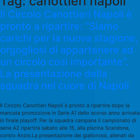
Tag:
canottieri napoli
Il Circolo Canottieri Napoli è
pronto a ripartire: “Siamo
carichi per la nuova stagione,
orgogliosi di appartenere ad
un circolo così importante”.
La presentazione della
squadra nel cuore di Napoli
Il Circolo Canottieri Napoli è pronto a ripartire dopo la
mancata promozione in Serie A1 dello scorso anno arrivata
in finale playoff. Per la squadra campana il campionato di
serie A2 ripartirà sabato alle 15, alla piscina Scandone,
contro Anzio.La presentazione dei giallorossi, allenati da