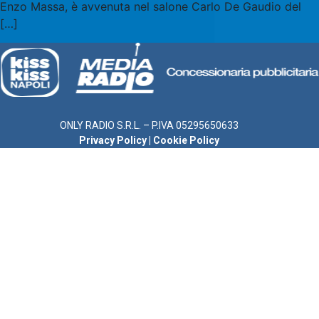
Enzo Massa, è avvenuta nel salone Carlo De Gaudio del
[…]
ONLY RADIO S.R.L. – P.IVA 05295650633
Privacy Policy
|
Cookie Policy