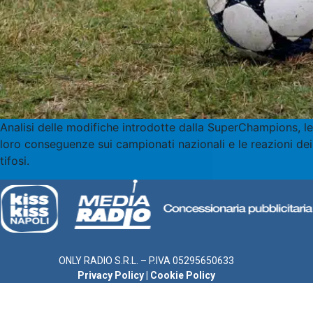
Analisi delle modifiche introdotte dalla SuperChampions, le
loro conseguenze sui campionati nazionali e le reazioni dei
tifosi.
ONLY RADIO S.R.L. – P.IVA 05295650633
Privacy Policy
|
Cookie Policy