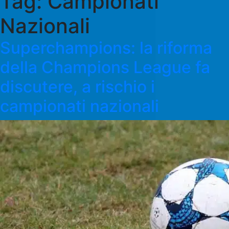
Tag:
Campionati
Nazionali
Superchampions: la riforma
della Champions League fa
discutere, a rischio i
campionati nazionali