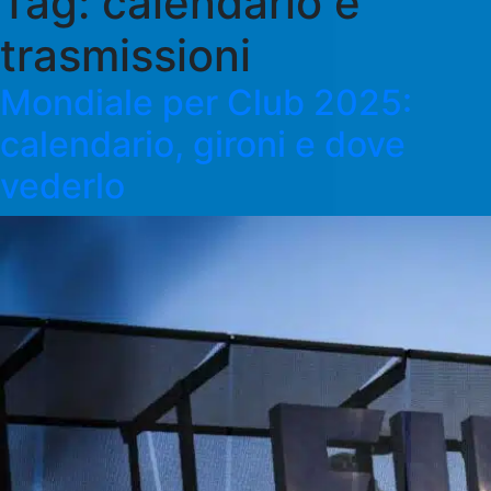
Tag:
calendario e
trasmissioni
Mondiale per Club 2025:
calendario, gironi e dove
vederlo