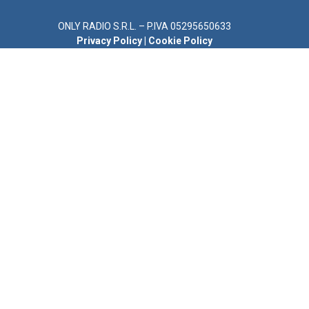
ONLY RADIO S.R.L. – P.IVA 05295650633
Privacy Policy
|
Cookie Policy