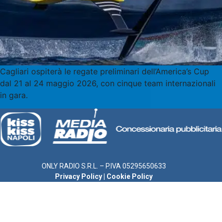
Cagliari ospiterà le regate preliminari dell’America’s Cup
dal 21 al 24 maggio 2026, con cinque team internazionali
in gara.
ONLY RADIO S.R.L. – P.IVA 05295650633
Privacy Policy
|
Cookie Policy