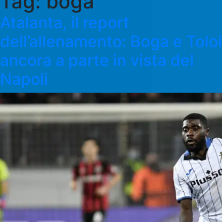
Tag:
boga
Atalanta, il report
dell’allenamento: Boga e Toloi
ancora a parte in vista del
Napoli