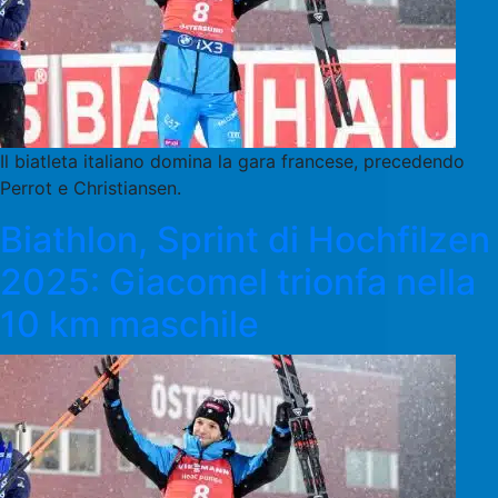
Il biatleta italiano domina la gara francese, precedendo
Perrot e Christiansen.
Biathlon, Sprint di Hochfilzen
2025: Giacomel trionfa nella
10 km maschile