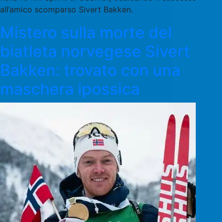
all’amico scomparso Sivert Bakken.
Mistero sulla morte del
biatleta norvegese Sivert
Bakken: trovato con una
maschera ipossica