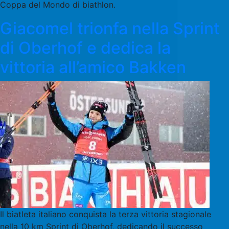
Coppa del Mondo di biathlon.
Giacomel trionfa nella Sprint
di Oberhof e dedica la
vittoria all’amico Bakken
Il biatleta italiano conquista la terza vittoria stagionale
nella 10 km Sprint di Oberhof, dedicando il successo