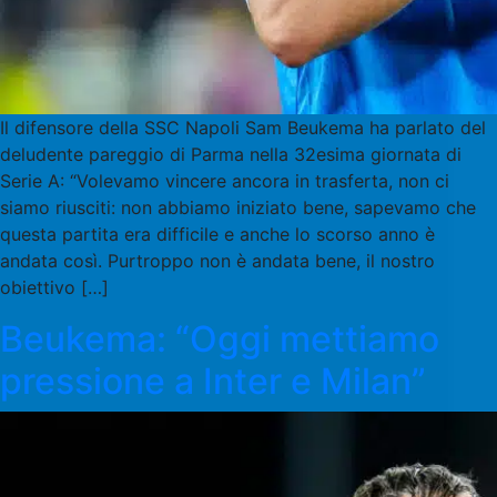
Il difensore della SSC Napoli Sam Beukema ha parlato del
deludente pareggio di Parma nella 32esima giornata di
Serie A: “Volevamo vincere ancora in trasferta, non ci
siamo riusciti: non abbiamo iniziato bene, sapevamo che
questa partita era difficile e anche lo scorso anno è
andata così. Purtroppo non è andata bene, il nostro
obiettivo […]
Beukema: “Oggi mettiamo
pressione a Inter e Milan”