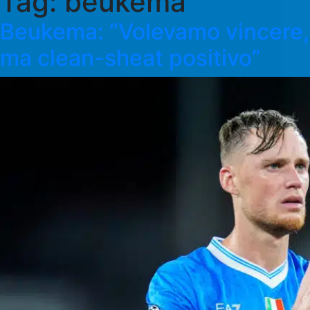
Tag:
beukema
Beukema: “Volevamo vincere,
ma clean-sheat positivo”