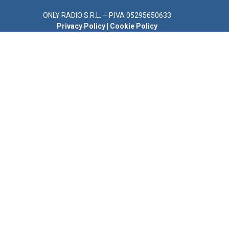
ONLY RADIO S.R.L. – P.IVA 05295650633
Privacy Policy
|
Cookie Policy