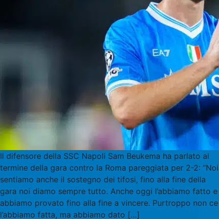
Il difensore della SSC Napoli Sam Beukema ha parlato al
termine della gara contro la Roma pareggiata per 2-2: “Noi
sentiamo anche il sostegno dei tifosi, fino alla fine della
gara noi diamo sempre tutto. Anche oggi l’abbiamo fatto e
abbiamo provato fino alla fine a vincere. Purtroppo non ce
l’abbiamo fatta, ma abbiamo dato […]