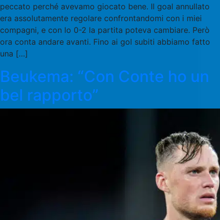
peccato perché avevamo giocato bene. Il goal annullato
era assolutamente regolare confrontandomi con i miei
compagni, e con lo 0-2 la partita poteva cambiare. Però
ora conta andare avanti. Fino ai gol subiti abbiamo fatto
una […]
Beukema: “Con Conte ho un
bel rapporto”