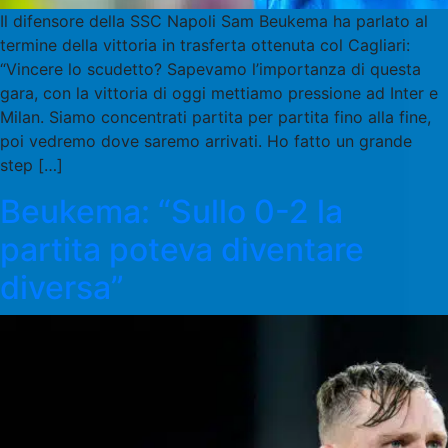
Il difensore della SSC Napoli Sam Beukema ha parlato al
termine della vittoria in trasferta ottenuta col Cagliari:
“Vincere lo scudetto? Sapevamo l’importanza di questa
gara, con la vittoria di oggi mettiamo pressione ad Inter e
Milan. Siamo concentrati partita per partita fino alla fine,
poi vedremo dove saremo arrivati. Ho fatto un grande
step […]
Beukema: “Sullo 0-2 la
partita poteva diventare
diversa”