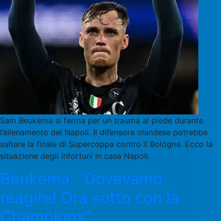
Sam Beukema si ferma per un trauma al piede durante
l’allenamento del Napoli. Il difensore olandese potrebbe
saltare la finale di Supercoppa contro il Bologna. Ecco la
situazione degli infortuni in casa Napoli.
Beukema: “Dovevamo
reagire! Ora sotto con la
Champions”