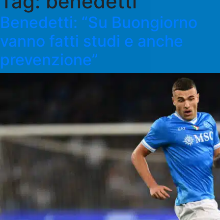
Tag:
benedetti
Benedetti: “Su Buongiorno
vanno fatti studi e anche
prevenzione”