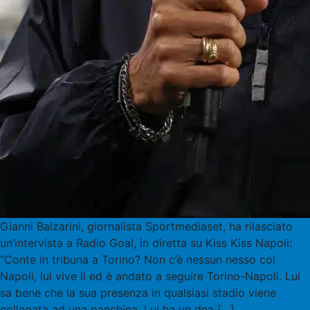
Gianni Balzarini, giornalista Sportmediaset, ha rilasciato
un’intervista a Radio Goal, in diretta su Kiss Kiss Napoli:
“Conte in tribuna a Torino? Non c’è nessun nesso col
Napoli, lui vive lì ed è andato a seguire Torino-Napoli. Lui
sa bene che la sua presenza in qualsiasi stadio viene
collegata ad una panchina. Lui ha un dna […]