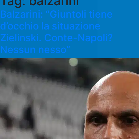
Tag:
balzarini
Balzarini: “Giuntoli tiene
d’occhio la situazione
Zielinski. Conte-Napoli?
Nessun nesso”