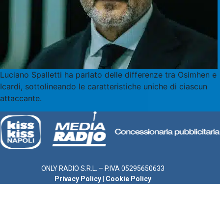
Luciano Spalletti ha parlato delle differenze tra Osimhen e
Icardi, sottolineando le caratteristiche uniche di ciascun
attaccante.
ONLY RADIO S.R.L. – P.IVA 05295650633
Privacy Policy
|
Cookie Policy