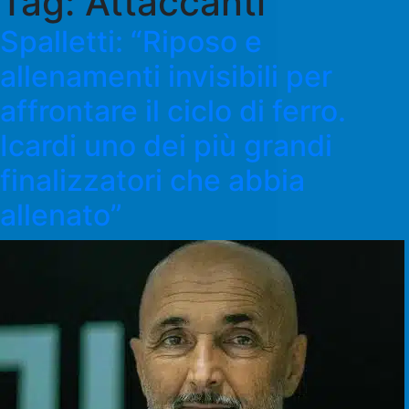
Tag:
Attaccanti
Spalletti: “Riposo e
allenamenti invisibili per
affrontare il ciclo di ferro.
Icardi uno dei più grandi
finalizzatori che abbia
allenato”