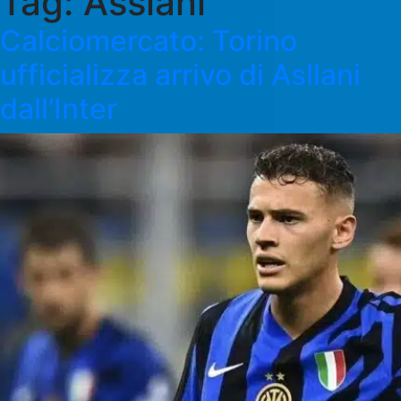
Tag:
Asslani
Calciomercato: Torino
ufficializza arrivo di Asllani
dall’Inter