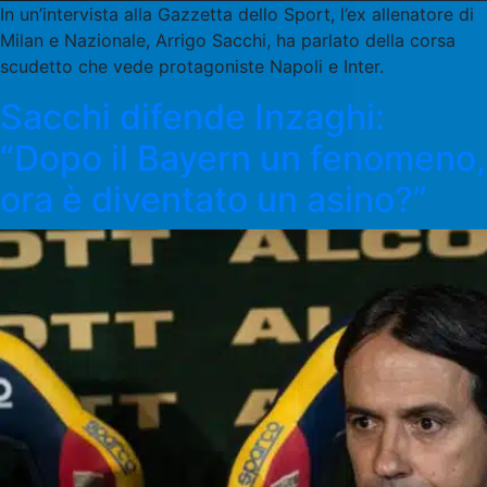
In un’intervista alla Gazzetta dello Sport, l’ex allenatore di
Milan e Nazionale, Arrigo Sacchi, ha parlato della corsa
scudetto che vede protagoniste Napoli e Inter.
Sacchi difende Inzaghi:
“Dopo il Bayern un fenomeno,
ora è diventato un asino?”