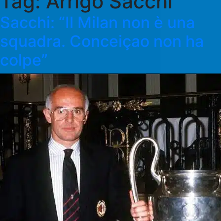
Tag:
Arrigo Sacchi
Sacchi: “Il Milan non è una
squadra. Conceiçao non ha
colpe”