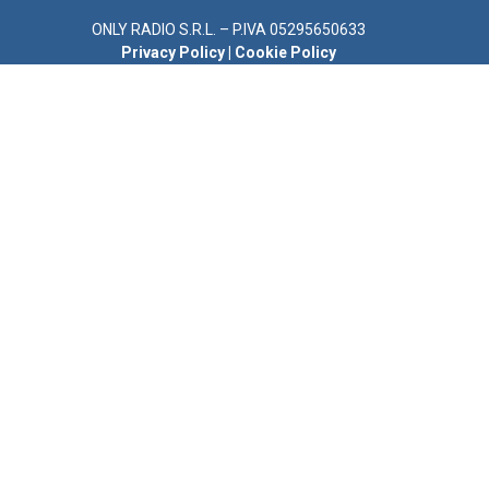
ONLY RADIO S.R.L. – P.IVA 05295650633
Privacy Policy
|
Cookie Policy