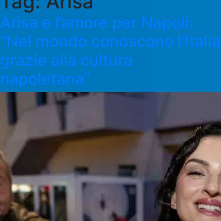
Tag:
Arisa
Arisa e l’amore per Napoli:
“Nel mondo conoscono l’Italia
grazie alla cultura
napoletana”