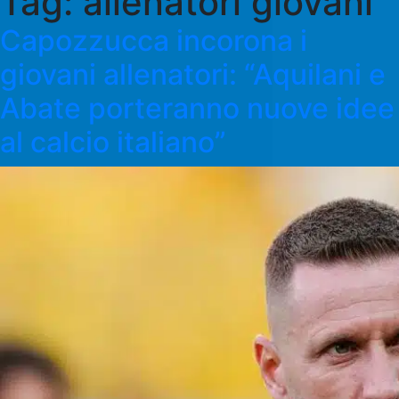
Tag:
allenatori giovani
Capozzucca incorona i
giovani allenatori: “Aquilani e
Abate porteranno nuove idee
al calcio italiano”