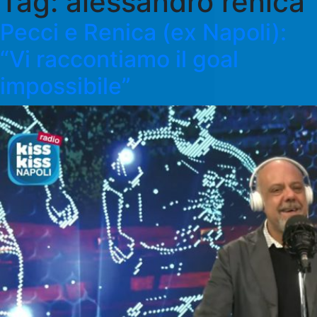
Tag:
alessandro renica
Pecci e Renica (ex Napoli):
“Vi raccontiamo il goal
impossibile”