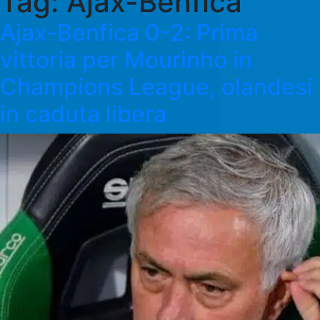
Tag:
Ajax-Benfica
Ajax-Benfica 0-2: Prima
vittoria per Mourinho in
Champions League, olandesi
in caduta libera