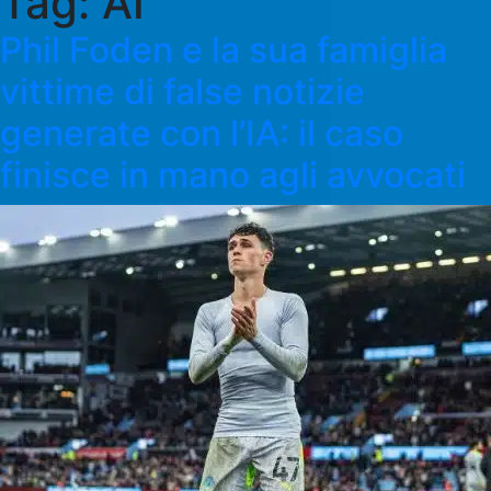
Tag:
AI
Phil Foden e la sua famiglia
vittime di false notizie
generate con l’IA: il caso
finisce in mano agli avvocati