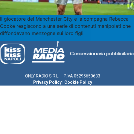
Il giocatore del Manchester City e la compagna Rebecca
Cooke reagiscono a una serie di contenuti manipolati che
diffondevano menzogne sui loro figli
ONLY RADIO S.R.L. – P.IVA 05295650633
Privacy Policy
|
Cookie Policy