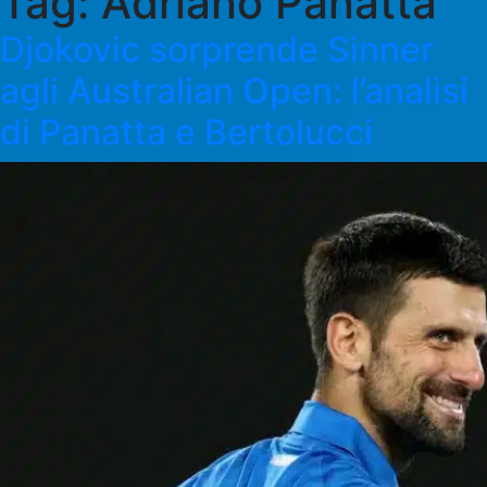
Tag:
Adriano Panatta
Djokovic sorprende Sinner
agli Australian Open: l’analisi
di Panatta e Bertolucci