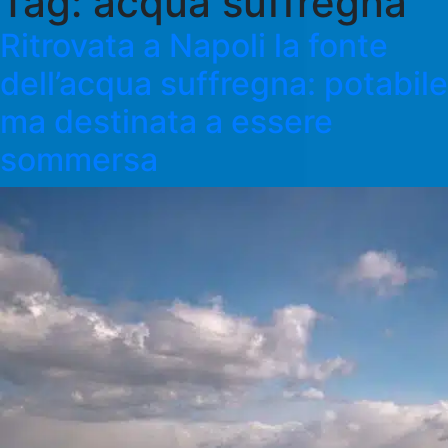
Tag:
acqua suffregna
Ritrovata a Napoli la fonte
dell’acqua suffregna: potabile
ma destinata a essere
sommersa