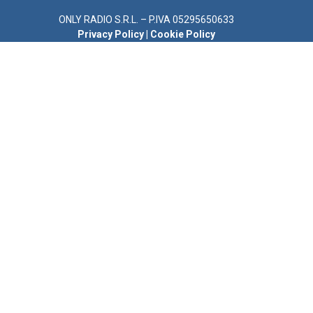
ONLY RADIO S.R.L. – P.IVA 05295650633
Privacy Policy
|
Cookie Policy