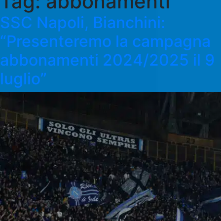
Tag:
abbonamenti
SSC Napoli, Bianchini:
“Presenteremo la campagna
abbonamenti 2024/2025 il 9
luglio”