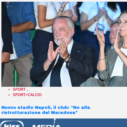
SPORT
,
SPORT>CALCIO
Nuovo stadio Napoli, il club: “No alla
ristrutturazione del Maradona”