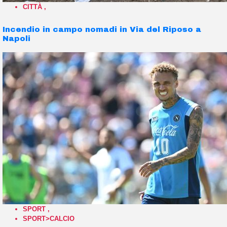
CITTÀ
,
Incendio in campo nomadi in Via del Riposo a
Napoli
SPORT
,
SPORT>CALCIO