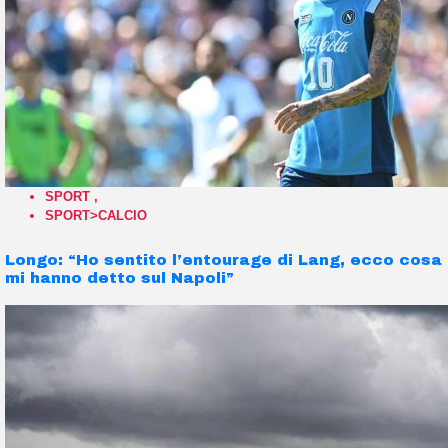
SPORT
,
SPORT>CALCIO
Longo: “Ho sentito l’entourage di Lang, ecco cosa
mi hanno detto sul Napoli”