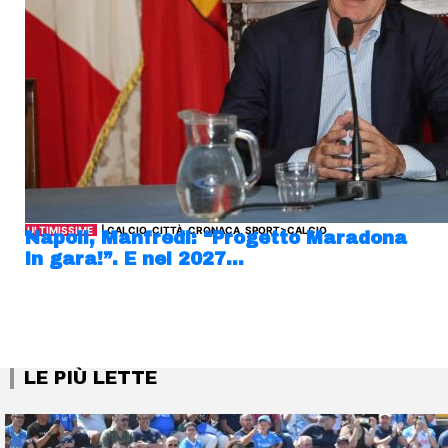
ULTIMISSIME
| CALCIO, CITTÀ, CRONACA, SPORT>CALCIO
Napoli, Manfredi: “Progetto Maradona
in gara!”. E nel 2027…
LE PIÙ LETTE