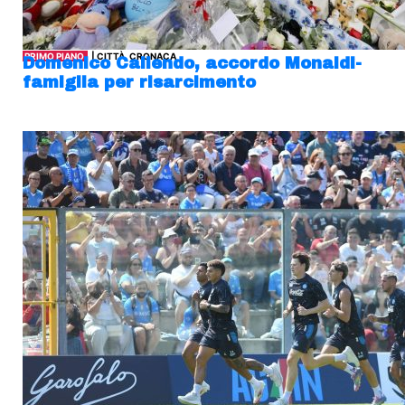
PRIMO PIANO
| CITTÀ, CRONACA
Domenico Caliendo, accordo Monaldi-
famiglia per risarcimento