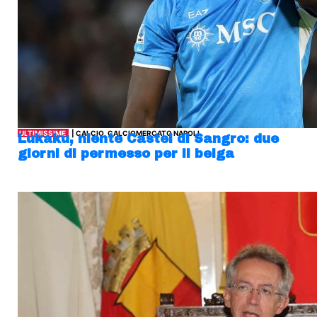
ULTIMISSIME
| CALCIO, CALCIOMERCATO NAPOLI
Lukaku, niente Castel di Sangro: due
giorni di permesso per il belga