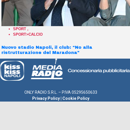
SPORT
,
SPORT>CALCIO
Nuovo stadio Napoli, il club: “No alla
ristrutturazione del Maradona”
ONLY RADIO S.R.L. – P.IVA 05295650633
Privacy Policy
|
Cookie Policy