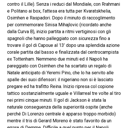
contro il Lille). Senza i reduci dal Mondiale, con Rrahmani
e Politano ai box, l’attesa era tutta per Kvaratskhelia,
Osimhen e Raspadori. Dopo il minuto di raccoglimento
per commemorare Sinisa Mihajlovic (ricordato anche
dalla Curva B), inizio partita a ritmi vertiginosi con gli
spagnoli che hanno palleggiato con sicurezza fino a
trovare il gol di Capoue al 13’ dopo una splendida azione
corale partita dal basso e finalizzata dal centrocampista
ex Tottenham. Nemmeno due minuti ed il Napoli ha
pareggiato con Osimhen che ha scartato un regalo di
Natale anticipato di Yeremi Pino, che lo ha servito alle
spalle dei suoi difensori: il nigeriano non si è lasciato
pregare ed ha trafitto Reina. Inizio ripresa col copione
tattico sostanzialmente uguale e Villarreal tre volte al tiro
nei primi cinque minuti. Il gol di Jackson è stata la
naturale conseguenza della superiorità ospite (anche
perché Di Lorenzo centrale è apparso troppo morbido)
mentre il tris di Gerard Moreno è stato favorito da un
errore di Demme. Difficile a quel punto per il Napoli