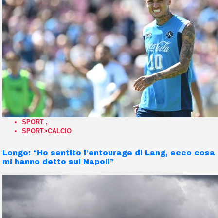
SPORT
,
SPORT>CALCIO
Longo: “Ho sentito l’entourage di Lang, ecco cosa
mi hanno detto sul Napoli”