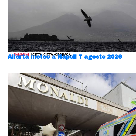
PRIMO PIANO
| CITTÀ, CITTÀ>CRONACA
Allerta meteo a Napoli 7 agosto 2026