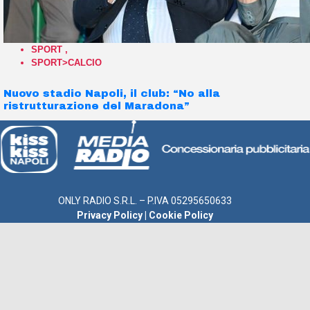
SPORT
,
SPORT>CALCIO
Nuovo stadio Napoli, il club: “No alla
ristrutturazione del Maradona”
ONLY RADIO S.R.L. – P.IVA 05295650633
Privacy Policy
|
Cookie Policy