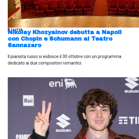
| CITTÀ
Nikolay Khozyainov debutta a Napoli
con Chopin e Schumann al Teatro
Sannazaro
Il pianista russo si esibisce il 30 ottobre con un programma
dedicato ai due compositori romantici.