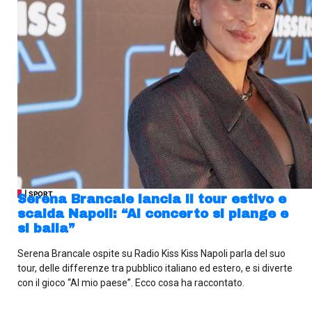
| SPORT
Serena Brancale lancia il tour estivo e
scalda Napoli: “Al concerto si piange e
si balla”
Serena Brancale ospite su Radio Kiss Kiss Napoli parla del suo
tour, delle differenze tra pubblico italiano ed estero, e si diverte
con il gioco “Al mio paese”. Ecco cosa ha raccontato.