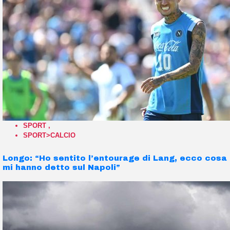
SPORT
,
SPORT>CALCIO
Longo: “Ho sentito l’entourage di Lang, ecco cosa
mi hanno detto sul Napoli”