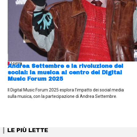
| CITTÀ
Andrea Settembre e la rivoluzione dei
social: la musica al centro del Digital
Music Forum 2025
Il Digital Music Forum 2025 esplora l’impatto dei social media
sulla musica, con la partecipazione di Andrea Settembre.
LE PIÙ LETTE