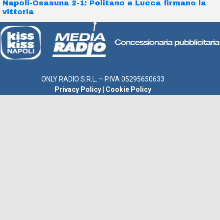
Napoli-Osasuna 2-1: Politano e Lucca firmano la
vittoria
ONLY RADIO S.R.L. – P.IVA 05295650633
Privacy Policy
|
Cookie Policy