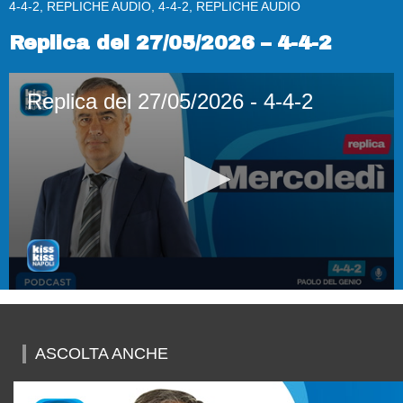
4-4-2, REPLICHE AUDIO, 4-4-2, REPLICHE AUDIO
Replica del 27/05/2026 – 4-4-2
Replica del 27/05/2026 - 4-4-2
0
seconds
of
52
ASCOLTA ANCHE
minutes,
35
seconds