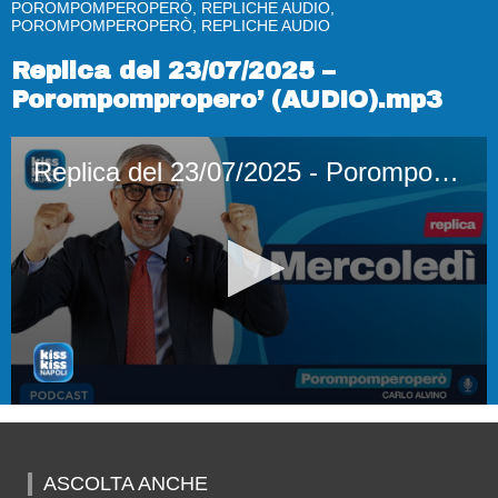
POROMPOMPEROPERÒ, REPLICHE AUDIO,
POROMPOMPEROPERÒ, REPLICHE AUDIO
Replica del 23/07/2025 –
Porompompropero’ (AUDIO).mp3
Replica del 23/07/2025 - Porompompropero' (AUDIO).mp3
0
seconds
of
51
ASCOLTA ANCHE
minutes,