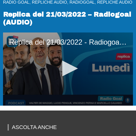
RADIO GOAL, REPLICHE AUDIO, RADIOGOAL, REPLICHE AUDIO
Replica del 21/03/2022 – Radiogoal
(AUDIO)
Replica del 21/03/2022 - Radiogoal (AUDIO)
0
seconds
of
2
ASCOLTA ANCHE
hours,
23