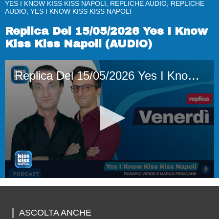
YES I KNOW KISS KISS NAPOLI, REPLICHE AUDIO, REPLICHE
AUDIO, YES I KNOW KISS KISS NAPOLI
Replica Del 15/05/2026 Yes I Know
Kiss Kiss Napoli (AUDIO)
Replica Del 15/05/2026 Yes I Know Kiss Kiss Napoli (AUDIO)
0
seconds
of
1
ASCOLTA ANCHE
hour,