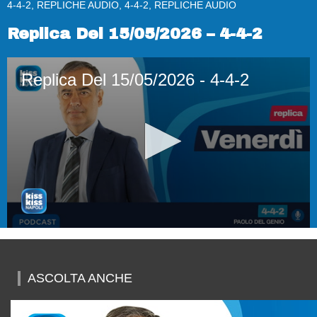
4-4-2, REPLICHE AUDIO, 4-4-2, REPLICHE AUDIO
Replica Del 15/05/2026 – 4-4-2
Replica Del 15/05/2026 - 4-4-2
0
seconds
of
52
ASCOLTA ANCHE
minutes,
19
seconds