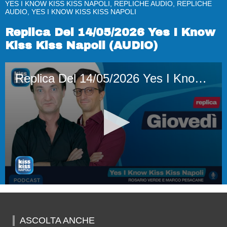
YES I KNOW KISS KISS NAPOLI, REPLICHE AUDIO, REPLICHE
AUDIO, YES I KNOW KISS KISS NAPOLI
Replica Del 14/05/2026 Yes I Know
Kiss Kiss Napoli (AUDIO)
Replica Del 14/05/2026 Yes I Know Kiss Kiss Napoli (AUDIO)
0
seconds
of
1
ASCOLTA ANCHE
hour,