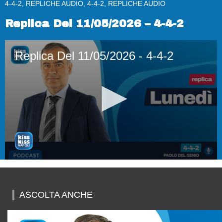
4-4-2, REPLICHE AUDIO, 4-4-2, REPLICHE AUDIO
Replica Del 11/05/2026 – 4-4-2
Replica Del 11/05/2026 - 4-4-2
0
seconds
of
44
ASCOLTA ANCHE
minutes,
6
seconds