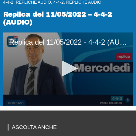
4-4-2, REPLICHE AUDIO, 4-4-2, REPLICHE AUDIO
Replica del 11/05/2022 – 4-4-2
(AUDIO)
Replica del 11/05/2022 - 4-4-2 (AUDIO)
0
seconds
of
48
ASCOLTA ANCHE
minutes,
58