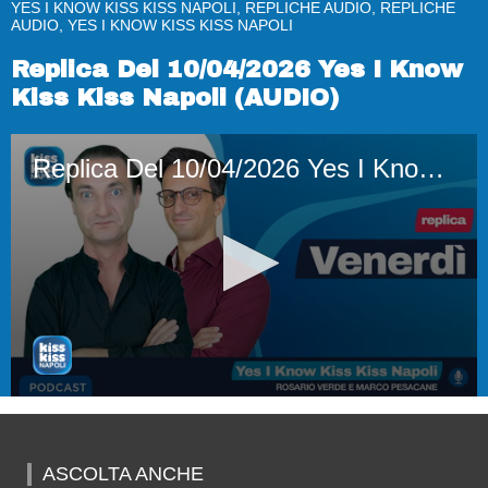
YES I KNOW KISS KISS NAPOLI, REPLICHE AUDIO, REPLICHE
AUDIO, YES I KNOW KISS KISS NAPOLI
Replica Del 10/04/2026 Yes I Know
Kiss Kiss Napoli (AUDIO)
Replica Del 10/04/2026 Yes I Know Kiss Kiss Napoli (AUDIO)
0
seconds
of
1
ASCOLTA ANCHE
hour,