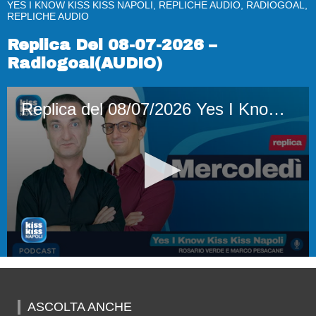
YES I KNOW KISS KISS NAPOLI, REPLICHE AUDIO, RADIOGOAL,
REPLICHE AUDIO
Replica Del 08-07-2026 –
Radiogoal(AUDIO)
Replica del 08/07/2026 Yes I Know Kiss Kiss Napoli (AUDIO)
0
seconds
of
2
ASCOLTA ANCHE
hours,