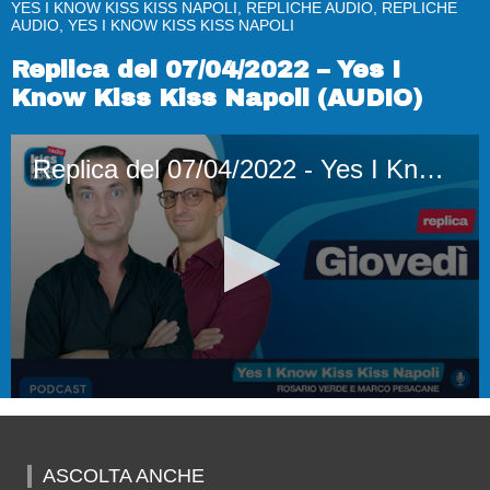
YES I KNOW KISS KISS NAPOLI, REPLICHE AUDIO, REPLICHE
AUDIO, YES I KNOW KISS KISS NAPOLI
Replica del 07/04/2022 – Yes I
Know Kiss Kiss Napoli (AUDIO)
Replica del 07/04/2022 - Yes I Know Kiss Kiss Napoli (AUDIO)
0
seconds
of
1
ASCOLTA ANCHE
hour,