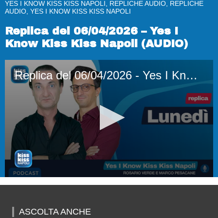
YES I KNOW KISS KISS NAPOLI, REPLICHE AUDIO, REPLICHE
AUDIO, YES I KNOW KISS KISS NAPOLI
Replica del 06/04/2026 – Yes I
Know Kiss Kiss Napoli (AUDIO)
Replica del 06/04/2026 - Yes I Know Kiss Kiss Napoli (AUDIO)
0
seconds
of
2
ASCOLTA ANCHE
hours,