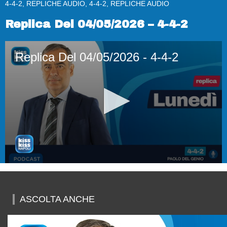
4-4-2, REPLICHE AUDIO, 4-4-2, REPLICHE AUDIO
Replica Del 04/05/2026 – 4-4-2
Replica Del 04/05/2026 - 4-4-2
0
seconds
of
50
ASCOLTA ANCHE
minutes,
3
seconds