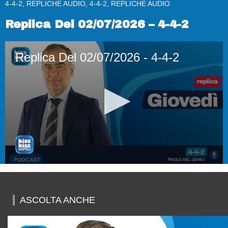
4-4-2, REPLICHE AUDIO, 4-4-2, REPLICHE AUDIO
Replica Del 02/07/2026 – 4-4-2
Replica Del 02/07/2026 - 4-4-2
0
seconds
of
52
ASCOLTA ANCHE
minutes,
28
seconds