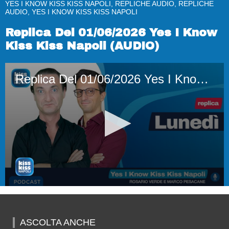
YES I KNOW KISS KISS NAPOLI, REPLICHE AUDIO, REPLICHE
AUDIO, YES I KNOW KISS KISS NAPOLI
Replica Del 01/06/2026 Yes I Know
Kiss Kiss Napoli (AUDIO)
Replica Del 01/06/2026 Yes I Know Kiss Kiss Napoli (AUDIO)
0
seconds
of
1
ASCOLTA ANCHE
hour,