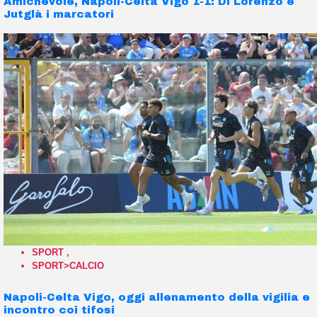
Amichevole, Napoli-Celta Vigo 1-1: Di Lorenzo e
Jutglà i marcatori
SPORT
,
SPORT>CALCIO
Napoli-Celta Vigo, oggi allenamento della vigilia e
incontro coi tifosi