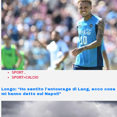
SPORT
,
SPORT>CALCIO
Longo: “Ho sentito l’entourage di Lang, ecco cosa
mi hanno detto sul Napoli”