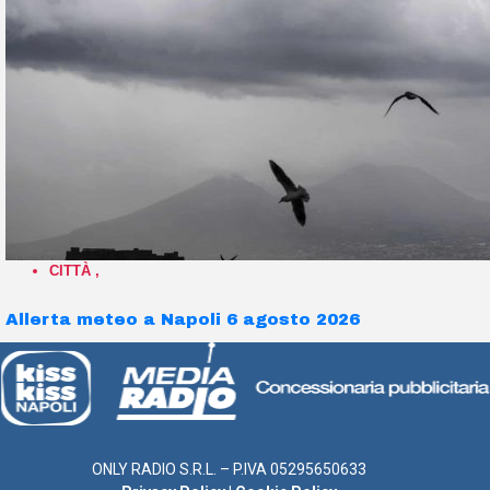
CITTÀ
,
Allerta meteo a Napoli 6 agosto 2026
ONLY RADIO S.R.L. – P.IVA 05295650633