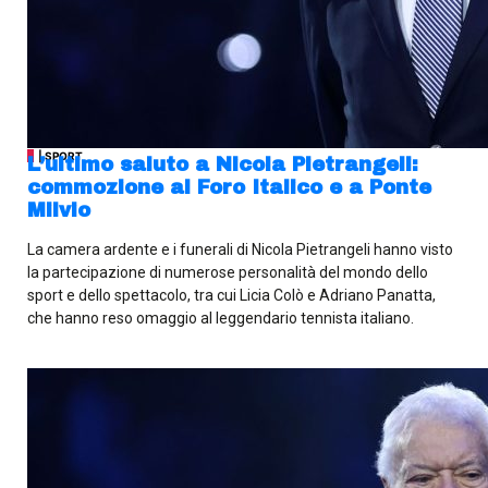
| SPORT
L’ultimo saluto a Nicola Pietrangeli:
commozione al Foro Italico e a Ponte
Milvio
La camera ardente e i funerali di Nicola Pietrangeli hanno visto
la partecipazione di numerose personalità del mondo dello
sport e dello spettacolo, tra cui Licia Colò e Adriano Panatta,
che hanno reso omaggio al leggendario tennista italiano.