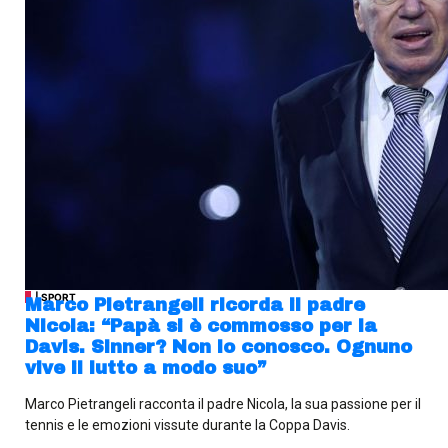
| SPORT
Marco Pietrangeli ricorda il padre
Nicola: “Papà si è commosso per la
Davis. Sinner? Non lo conosco. Ognuno
vive il lutto a modo suo”
Marco Pietrangeli racconta il padre Nicola, la sua passione per il
tennis e le emozioni vissute durante la Coppa Davis.