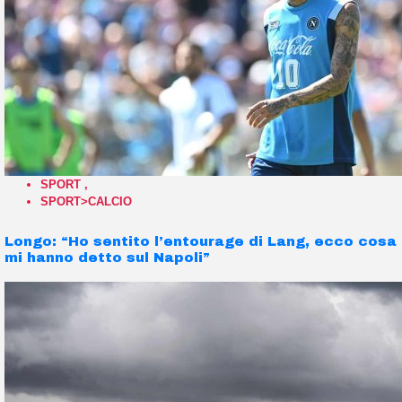
SPORT
,
SPORT>CALCIO
Longo: “Ho sentito l’entourage di Lang, ecco cosa
mi hanno detto sul Napoli”