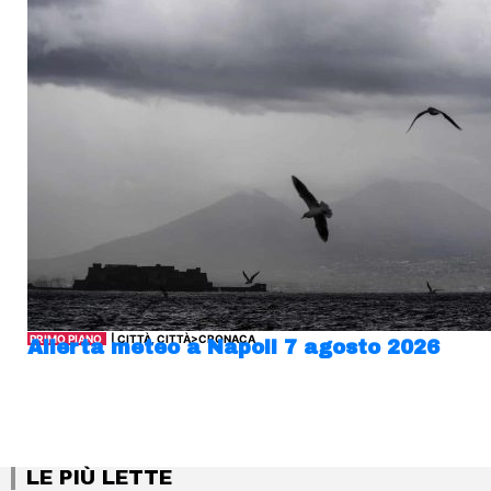
PRIMO PIANO
| CITTÀ, CITTÀ>CRONACA
Allerta meteo a Napoli 7 agosto 2026
LE PIÙ LETTE