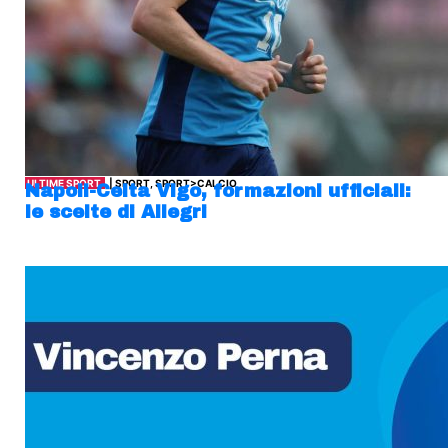
ULTIME SPORT
| SPORT, SPORT>CALCIO
Napoli-Celta Vigo, formazioni ufficiali:
le scelte di Allegri