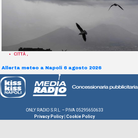
CITTÀ
,
Allerta meteo a Napoli 6 agosto 2026
ONLY RADIO S.R.L. – P.IVA 05295650633
Privacy Policy
|
Cookie Policy