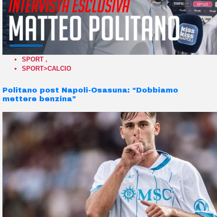
SPORT
,
SPORT>CALCIO
Politano post Napoli-Osasuna: “Dobbiamo
mettere benzina”