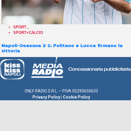
SPORT
,
SPORT>CALCIO
Napoli-Osasuna 2-1: Politano e Lucca firmano la
vittoria
ONLY RADIO S.R.L. – P.IVA 05295650633
Privacy Policy
|
Cookie Policy