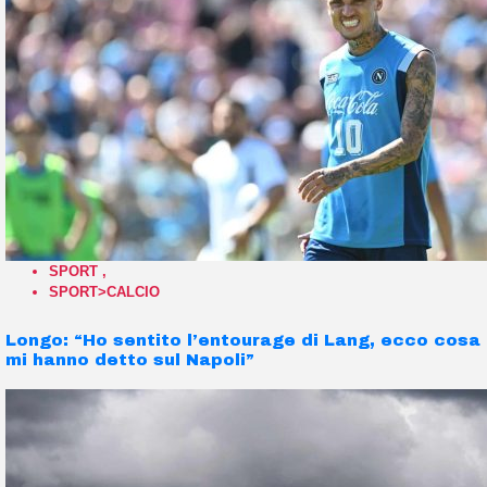
SPORT
,
SPORT>CALCIO
Longo: “Ho sentito l’entourage di Lang, ecco cosa
mi hanno detto sul Napoli”