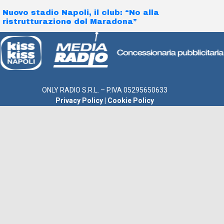
Nuovo stadio Napoli, il club: “No alla
ristrutturazione del Maradona”
ONLY RADIO S.R.L. – P.IVA 05295650633
Privacy Policy
|
Cookie Policy