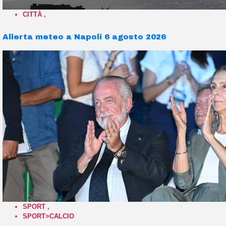
CITTÀ
,
Allerta meteo a Napoli 6 agosto 2026
SPORT
,
SPORT>CALCIO