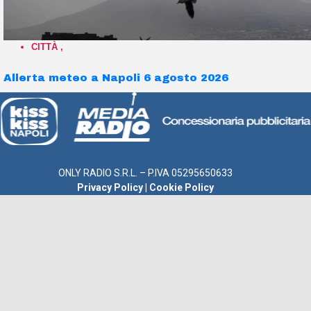
CITTÀ
,
Allerta meteo a Napoli 6 agosto 2026
ONLY RADIO S.R.L. – P.IVA 05295650633
Privacy Policy
|
Cookie Policy