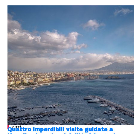
| CITTÀ
Quattro imperdibili visite guidate a