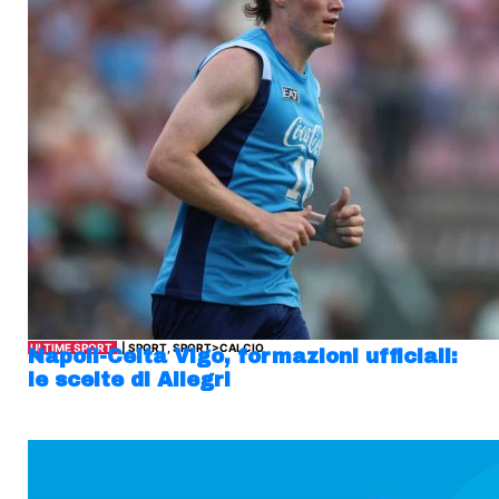
ULTIME SPORT
| SPORT, SPORT>CALCIO
Napoli-Celta Vigo, formazioni ufficiali:
le scelte di Allegri