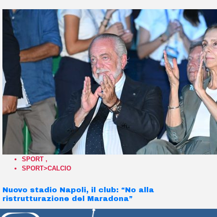
SPORT
,
SPORT>CALCIO
Nuovo stadio Napoli, il club: “No alla
ristrutturazione del Maradona”