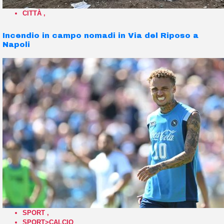
CITTÀ
,
Incendio in campo nomadi in Via del Riposo a
Napoli
SPORT
,
SPORT>CALCIO