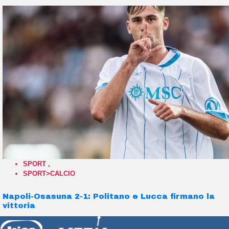
SPORT
,
SPORT>CALCIO
Napoli-Osasuna 2-1: Politano e Lucca firmano la
vittoria