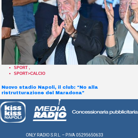
SPORT
,
SPORT>CALCIO
Nuovo stadio Napoli, il club: “No alla
ristrutturazione del Maradona”
ONLY RADIO S.R.L. – P.IVA 05295650633