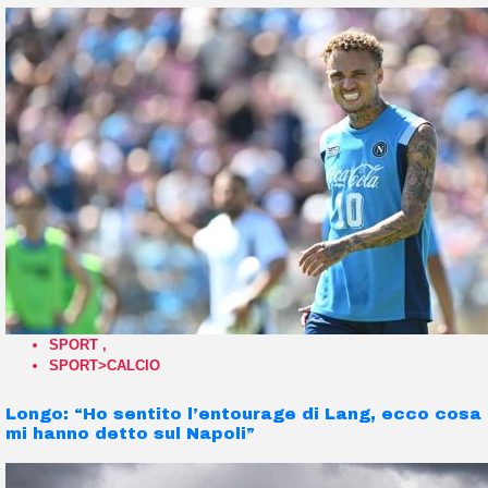
SPORT
,
SPORT>CALCIO
Longo: “Ho sentito l’entourage di Lang, ecco cosa
mi hanno detto sul Napoli”